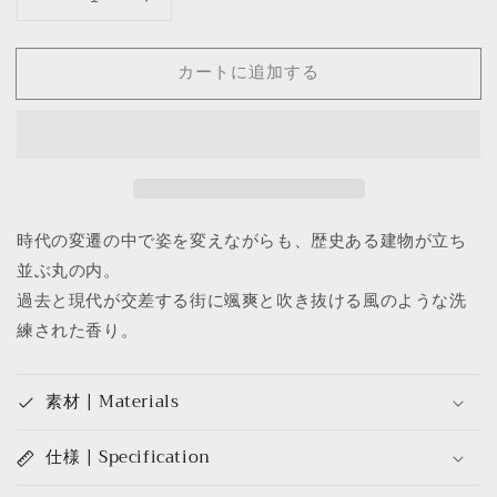
線
線
香
香
丸
丸
カートに追加する
の
の
内
内
1933
1933
の
の
数
数
量
量
時代の変遷の中で姿を変えながらも、歴史ある建物が立ち
を
を
減
増
並ぶ丸の内。
ら
や
過去と現代が交差する街に颯爽と吹き抜ける風のような洗
す
す
練された香り。
素材 | Materials
仕様 | Specification