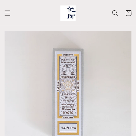
コンテ
カ
ンツに
進む
ー
ト
商品情
報にス
キップ