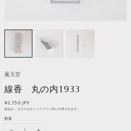
薫玉堂
線香 丸の内1933
通
¥2,750 JPY
常
税込み。
配送料
はチェックアウト時に計算されます。
価
数量
格